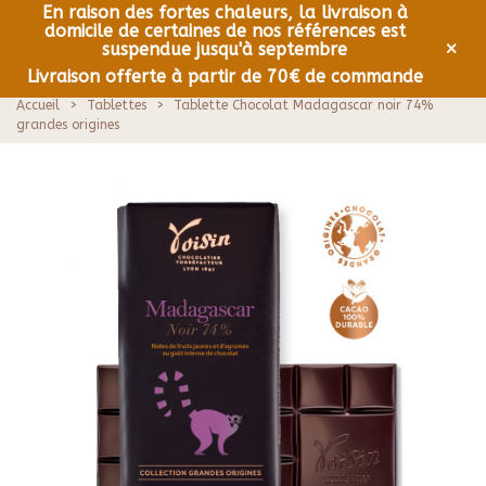
En raison des fortes chaleurs, la livraison à
domicile de certaines de nos références est
0
Menu
×
suspendue jusqu'à septembre
Livraison offerte à partir de 70€ de commande
Accueil
>
Tablettes
>
Tablette Chocolat Madagascar noir 74%
grandes origines