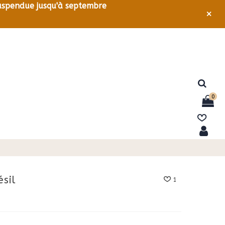
 suspendue jusqu'à septembre
×
0
sil
1