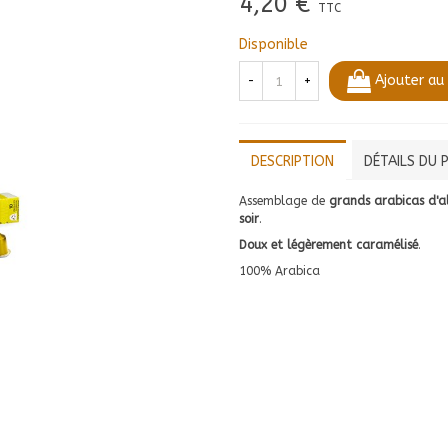
4,20 €
TTC
Disponible
Ajouter au
-
+
DESCRIPTION
DÉTAILS DU 
Assemblage de
grands arabicas d'a
soir
.
Doux et légèrement caramélisé
.
100% Arabica