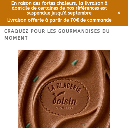
En raison des fortes chaleurs, la livraison à
domicile de certaines de nos références est
0
Menu
×
suspendue jusqu'à septembre
Livraison offerte à partir de 70€ de commande
CRAQUEZ POUR LES GOURMANDISES DU
MOMENT