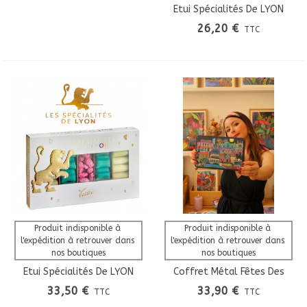
Etui Spécialités De LYON
N°1
26,20 €
TTC
Produit indisponible à 
Produit indisponible à 
l'expédition à retrouver dans 
l'expédition à retrouver dans 
nos boutiques
nos boutiques
Etui Spécialités De LYON
Coffret Métal Fêtes Des
N°2
Lumières Lyon - Collab
33,50 €
33,90 €
TTC
TTC
Orane Sigal