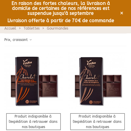
En raison des fortes chaleurs, la livraison à
domicile de certaines de nos références est
0
Menu
×
suspendue jusqu'à septembre
Livraison offerte à partir de 70€ de commande
Accueil
>
Tablettes
>
Gourmandes
Prix, croissant
Produit indisponible à 
Produit indisponible à 
l'expédition à retrouver dans 
l'expédition à retrouver dans 
nos boutiques
nos boutiques