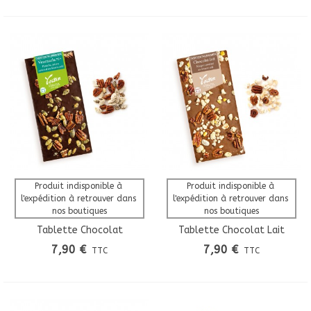
Produit indisponible à 
Produit indisponible à 
l'expédition à retrouver dans 
l'expédition à retrouver dans 
nos boutiques
nos boutiques
Tablette Chocolat
Tablette Chocolat Lait
Vénézuela 75% Pécan
Nougat Caramel Au Beurre
7,90 €
7,90 €
TTC
TTC
Caramel Au Beurre Salé
Salé Création Gourmande
Création Gourmande