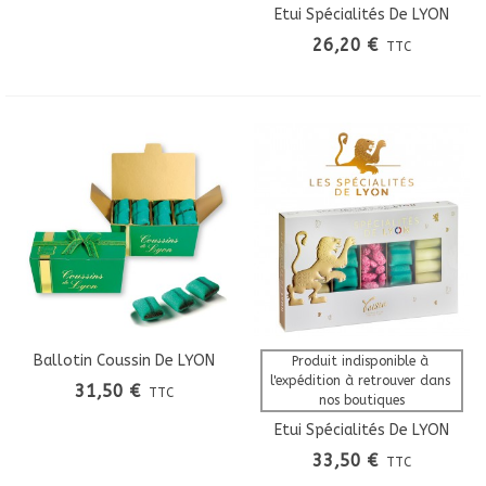
Etui Spécialités De LYON
N°1
26,20 €
TTC
Ballotin Coussin De LYON
Produit indisponible à 
l'expédition à retrouver dans 
31,50 €
TTC
nos boutiques
Etui Spécialités De LYON
N°2
33,50 €
TTC