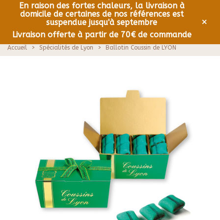
En raison des fortes chaleurs, la livraison à
domicile de certaines de nos références est
0
Menu
×
suspendue jusqu'à septembre
Livraison offerte à partir de 70€ de commande
Accueil
>
Spécialités de Lyon
>
Ballotin Coussin de LYON