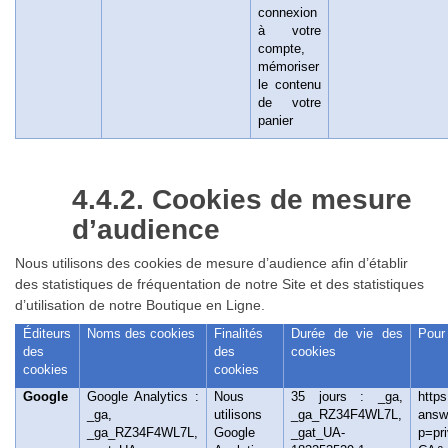
connexion
à votre
compte,
mémoriser
le contenu
de votre
panier
4.4.2. Cookies de mesure
d’audience
Nous utilisons des cookies de mesure d’audience afin d’établir
des statistiques de fréquentation de notre Site et des statistiques
d’utilisation de notre Boutique en Ligne.
Éditeurs
Noms des cookies
Finalités
Durée de vie des
Pour 
des
des
cookies
cookies
cookies
Google
Google Analytics :
Nous
35 jours : _ga,
https
_ga,
utilisons
_ga_RZ34F4WL7L,
answ
_ga_RZ34F4WL7L,
Google
_gat_UA-
p=pri