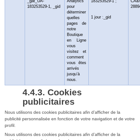
_gat_UA-
Analytics
183253529-1 ;
CA&v
183253529-1, _gid
pour
2889
déterminer
1 jour :_gid
quelles
pages de
notre
Boutique
en Ligne
vous
visitez et
comment
vous êtes
arrivés
jusqu’à
nous.
4.4.3. Cookies
publicitaires
Nous utilisons des cookies publicitaires afin d’afficher de la
publicité personnalisée en fonction de votre navigation et de votre
profil.
Nous utilisons des cookies publicitaires afin d’afficher de la