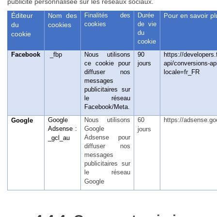
publicité personnalisée sur les réseaux sociaux.
Éditeur
om des
Finalités des
Durée
our en savoir pl
N
P
cookies
de vie
du
cookies
du
cookie
cookie
Facebook
_fbp
Nous utilisons
90
https://developer
ce cookie pour
jours
api/conversions-ap
diffuser nos
locale=fr_FR
messages
publicitaires sur
le réseau
Facebook/Meta
.
Google
Nous utilisons
60
https://adsense.goo
Google
Adsense :
Google
jours
Adsense pour
_gcl_au
diffuser nos
messages
publicitaires sur
le réseau
Google