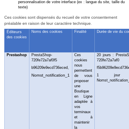
personnalisation de votre interface (ex : langue du site, taille du
texte)
Ces cookies sont dispensés du recueil de votre consentement
préalable en raison de leur caractère technique.
diteurs
Noms des cookies
Finalité
Durée de vie du co
É
des cookies
Prestashop
PrestaShop-
Ces
20 jours : Presta
720fe72a7af0f5
cookies
720fe72a7af0
nous
b96209e9ecd736eced,
f5b96209e9ecd736
permettent
Nomst_notification_1
1 jour
de vous
Nomst_notification
proposer
une
Boutique
en Ligne
adaptée à
vos
terminaux
et à
maintenir
la