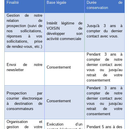
Finalité
Base légale
Durée de
conservation
Gestion de notre
relation de
Intérêt légitime de
prospection
(suivi de
Jusqu'à 3 ans à
VOISIN de
nos sollicitations,
compter du dernier
développer son
réponses à vos
contact avec vous.
activité commerciale
sollicitations, prise
de rendez-vous, etc.)
Pendant 3 ans à
compter de notre
Envoi de notre
dernier contact avec
Consentement
newsletter
vous ou jusqu'au
retrait de votre
consentement
Pendant 3 ans à
Prospection par
compter de notre
courrier électronique
dernier contact avec
Consentement
à destination de
vous ou jusqu'au
consommateurs
retrait de votre
consentement
Organisation et
Exécution d’un
gestion de votre
Pendant 5 ans à des