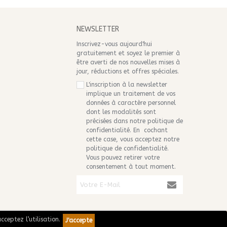
S
NEWSLETTER
Inscrivez-vous aujourd'hui
gratuitement et soyez le premier à
être averti de nos nouvelles mises à
jour, réductions et offres spéciales.
L'inscription à la newsletter
implique un traitement de vos
données à caractère personnel
dont les modalités sont
précisées dans notre
politique de
confidentialité
. En cochant
cette case, vous acceptez notre
politique de confidentialité.
Vous pouvez retirer votre
consentement à tout moment.
cceptez l’utilisation.
J'accepte
Plus d'informations