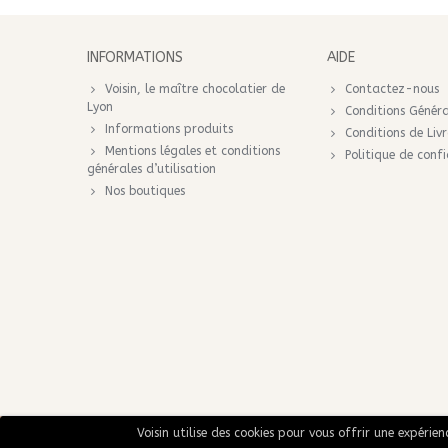
INFORMATIONS
AIDE
Voisin, le maître chocolatier de
Contactez-nous
Lyon
Conditions Généra
Informations produits
Conditions de Liv
Mentions légales et conditions
Politique de confi
générales d’utilisation
Nos boutiques
Voisin utilise des cookies pour vous offrir une expérie
© 2020 Voisin. Tous droits réservés.