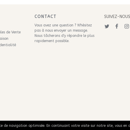
CONTACT
SUIVEZ-NOU
Vous avez une question ? N'hésitez
pas à nous
envoyer un message
.
les de Vente
Nous tâcherons d'y répondre le plus
raison
rapidement possible.
dentialité
nce de navigation optimisée. En continuant votre visite sur notre site, vous en a