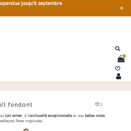
 suspendue jusqu'à septembre
×
0
ait fondant
1
 au
lait entier
, à l'
onctuosité exceptionnelle
et aux
belles notes
meilleures fèves tropicales.