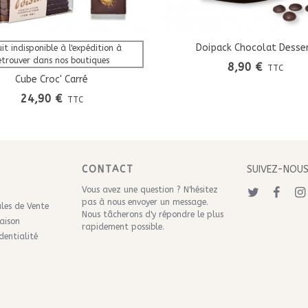
Doipack Chocolat Desse
Afficher Plus
Ajouter Au Panier
it indisponible à l'expédition à 
etrouver dans nos boutiques
8,90 €
TTC
Cube Croc' Carré
24,90 €
TTC
CONTACT
SUIVEZ-NOU
Vous avez une question ? N'hésitez
pas à nous
envoyer un message
.
les de Vente
Nous tâcherons d'y répondre le plus
raison
rapidement possible.
dentialité