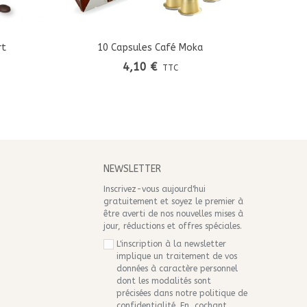
rt
10 Capsules Café Moka
Ajouter Au Panier
4,10 €
TTC
S
NEWSLETTER
Inscrivez-vous aujourd'hui
gratuitement et soyez le premier à
être averti de nos nouvelles mises à
jour, réductions et offres spéciales.
L'inscription à la newsletter
implique un traitement de vos
données à caractère personnel
dont les modalités sont
précisées dans notre
politique de
confidentialité
. En cochant