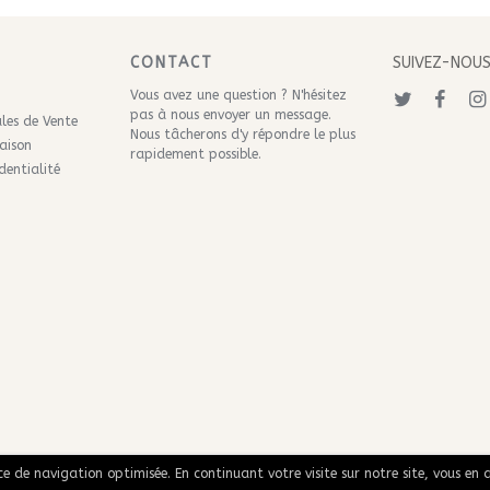
CONTACT
SUIVEZ-NOU
Vous avez une question ? N'hésitez
pas à nous
envoyer un message
.
les de Vente
Nous tâcherons d'y répondre le plus
raison
rapidement possible.
dentialité
nce de navigation optimisée. En continuant votre visite sur notre site, vous en a