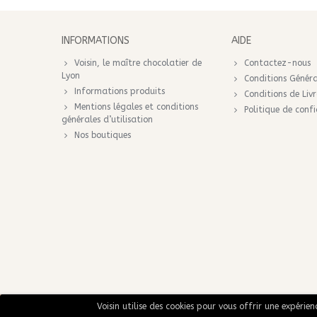
INFORMATIONS
AIDE
Voisin, le maître chocolatier de
Contactez-nous
Lyon
Conditions Généra
Informations produits
Conditions de Liv
Mentions légales et conditions
Politique de confi
générales d’utilisation
Nos boutiques
Voisin utilise des cookies pour vous offrir une expérie
© 2020 Voisin. Tous droits réservés.