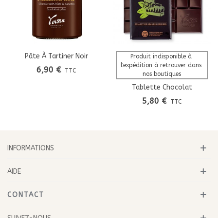
Pâte À Tartiner Noir
Produit indisponible à 
l'expédition à retrouver dans 
Malakoff
6,90 €
TTC
nos boutiques
Tablette Chocolat
Venezuela Noir 75%
5,80 €
TTC
Grandes Origines
INFORMATIONS
AIDE
CONTACT