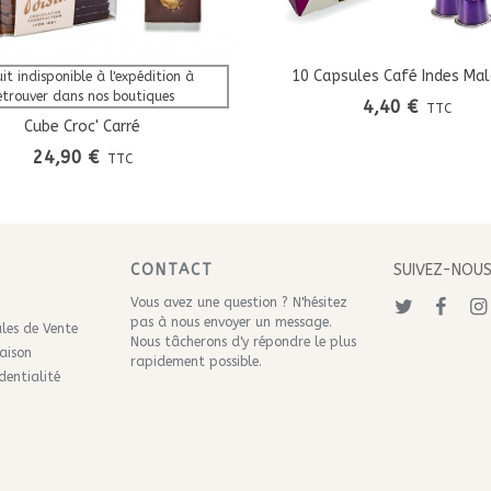
10 Capsules Café Indes Mal
Afficher Plus
Ajouter Au Panier
it indisponible à l'expédition à 
etrouver dans nos boutiques
4,40 €
TTC
Cube Croc' Carré
24,90 €
TTC
CONTACT
SUIVEZ-NOU
Vous avez une question ? N'hésitez
pas à nous
envoyer un message
.
les de Vente
Nous tâcherons d'y répondre le plus
raison
rapidement possible.
dentialité