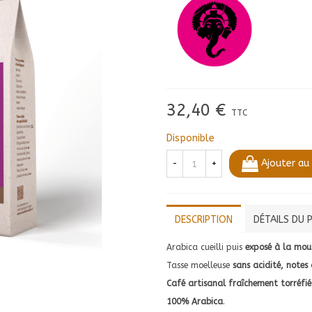
32,40 €
TTC
Disponible
Ajouter au
-
+
DESCRIPTION
DÉTAILS DU 
Arabica cueilli puis
exposé à la mou
Tasse moelleuse
sans acidité, notes 
Café artisanal fraîchement torréfi
100% Arabica
.