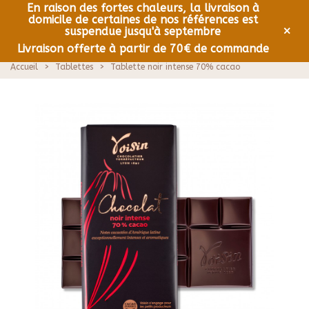
En raison des fortes chaleurs, la livraison à
domicile de certaines de nos références est
0
Menu
×
suspendue jusqu'à septembre
Livraison offerte à partir de 70€ de commande
Accueil
>
Tablettes
>
Tablette noir intense 70% cacao